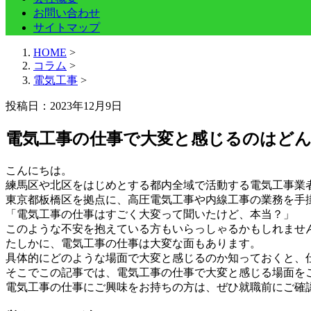
お問い合わせ
サイトマップ
HOME
>
コラム
>
電気工事
>
投稿日：
2023年12月9日
電気工事の仕事で大変と感じるのはど
こんにちは。
練馬区や北区をはじめとする都内全域で活動する電気工事業
東京都板橋区を拠点に、高圧電気工事や内線工事の業務を手
「電気工事の仕事はすごく大変って聞いたけど、本当？」
このような不安を抱えている方もいらっしゃるかもしれませ
たしかに、電気工事の仕事は大変な面もあります。
具体的にどのような場面で大変と感じるのか知っておくと、
そこでこの記事では、電気工事の仕事で大変と感じる場面を
電気工事の仕事にご興味をお持ちの方は、ぜひ就職前にご確