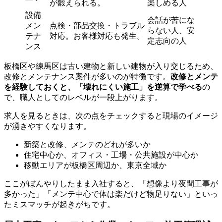
が鍛えられる。
楽しめる人
設備
会話が苦にな
メン
点検・部品交換・トラブル
らない人、安
テナ
対応。お客様対応も発生。
定志向の人
ンス
板橋区や練馬区は古い建物と新しい建物が入り交じるため、
改修とメンテナンス案件が多いのが特徴です。
改修とメンテ
を経験しておくと、「壊れにくい施工」を逆算で学べる
の
で、職人としてのレベルが一段上がります。
求人を見るときは、次の点をチェックすると現場のイメージ
が湧きやすくなります。
新築と改修、メンテのどれが多いか
住宅中心か、オフィス・工場・公共施設が中心か
移動エリアが板橋区周辺か、東京全域か
ここがぼんやりしたまま入社すると、「想像より夜間工事が
多かった」「メンテ中心で体は楽だけど物足りない」といっ
たミスマッチが起きがちです。