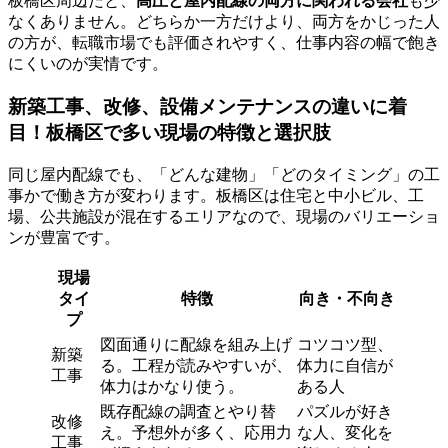
板橋区周辺だと、
高圧と屋内配線の両方に関われる会社
も少
なくありません。どちらか一方だけより、両方をかじった人
の方が、転職市場でも評価されやすく、仕事内容の幅で飽き
にくいのが実情です。
新築工事、改修、設備メンテナンスの違いに着
目！板橋区で多い現場の特徴と選択肢
同じ屋内配線でも、「どんな建物」「どのタイミング」の工
事かで働き方が変わります。板橋区は住宅と中小ビル、工
場、公共施設が混在するエリアなので、現場のバリエーショ
ンが豊富です。
現場
タイ
特徴
向き・不向き
プ
図面通りに配線を組み上げ
コツコツ型、
新築
る。工程が読みやすいが、
体力に自信が
工事
体力はかなり使う。
ある人
既存配線の調査とやり替
パズルが好き
改修
え。予想外が多く、応用力
な人、変化を
工事