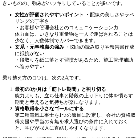
きいものの、強みがハッキリしていることが多いです。
女性が評価されやすいポイント
・配線の美しさやラベ
リングの丁寧さ
・お客様や管理会社とのコミュニケーション力
体力面は、いきなり重量物を一人で運ばされることは
少なく、人数体制でカバーできます。
文系・元事務職の強み
・図面の読み取りや報告書作成
に抵抗がない
・段取りを紙に落とす習慣があるため、施工管理補助
へ進みやすい
乗り越え方のコツは、次の2点です。
最初の3か月は「筋トレ期間」と割り切る
腕力よりも、立ち仕事と階段の上り下りに体を慣らす
期間と考えると気持ちが楽になります。
資格取得を小さなゴールにする
第二種電気工事士を1つの節目に設定し、会社の資格取
得支援や手当の有無を求人選びの条件に入れておく
と、学びが収入に直結しやすくなります。