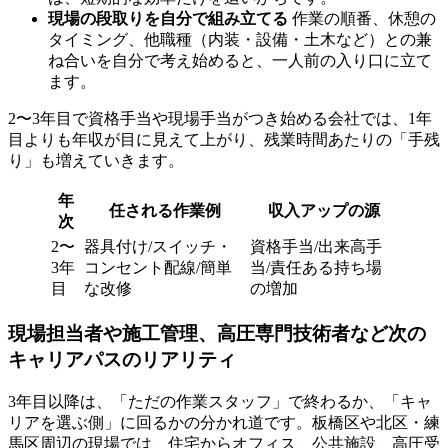
現場の段取りを自分で組み立てる
作業の順番、休憩の
タイミング、他職種（内装・設備・土木など）との兼
ね合いを自分で考え始めると、一人前の入り口に立て
ます。
2〜3年目で資格手当や現場手当がつき始める会社では、1年
目よりも年収が目に見えて上がり、残業時間あたりの「手残
り」も増えていきます。
年
任される作業例
収入アップの源
次
2〜
器具付け/スイッチ・
資格手当/出来高手
3年
コンセント配線/簡単
当/責任ある持ち場
目
な改修
の増加
現場担当者や施工管理、高圧専門技術者など次の
キャリアパスのリアリティ
3年目以降は、「ただの作業スタッフ」で終わるか、「キャ
リアを選ぶ側」に回るかの分かれ道です。板橋区や北区・練
馬区周辺の現場では、住宅からオフィス、公共施設、高圧受