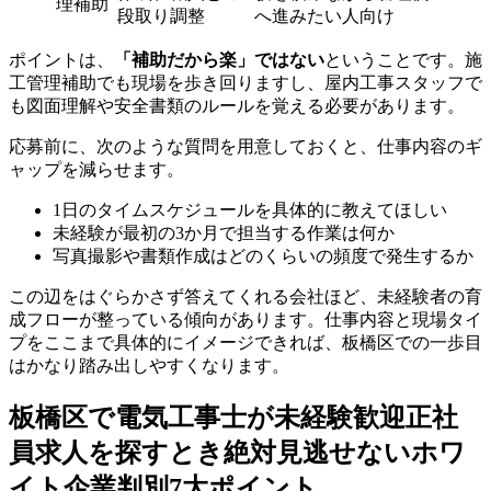
理補助
段取り調整
へ進みたい人向け
ポイントは、
「補助だから楽」ではない
ということです。施
工管理補助でも現場を歩き回りますし、屋内工事スタッフで
も図面理解や安全書類のルールを覚える必要があります。
応募前に、次のような質問を用意しておくと、仕事内容のギ
ャップを減らせます。
1日のタイムスケジュールを具体的に教えてほしい
未経験が最初の3か月で担当する作業は何か
写真撮影や書類作成はどのくらいの頻度で発生するか
この辺をはぐらかさず答えてくれる会社ほど、未経験者の育
成フローが整っている傾向があります。仕事内容と現場タイ
プをここまで具体的にイメージできれば、板橋区での一歩目
はかなり踏み出しやすくなります。
板橋区で電気工事士が未経験歓迎正社
員求人を探すとき絶対見逃せないホワ
イト企業判別7大ポイント