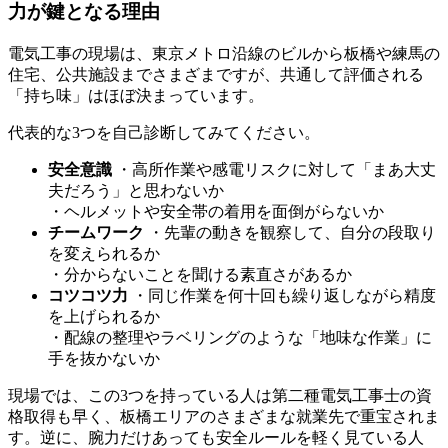
力が鍵となる理由
電気工事の現場は、東京メトロ沿線のビルから板橋や練馬の
住宅、公共施設までさまざまですが、共通して評価される
「持ち味」はほぼ決まっています。
代表的な3つを自己診断してみてください。
安全意識
・高所作業や感電リスクに対して「まあ大丈
夫だろう」と思わないか
・ヘルメットや安全帯の着用を面倒がらないか
チームワーク
・先輩の動きを観察して、自分の段取り
を変えられるか
・分からないことを聞ける素直さがあるか
コツコツ力
・同じ作業を何十回も繰り返しながら精度
を上げられるか
・配線の整理やラベリングのような「地味な作業」に
手を抜かないか
現場では、この3つを持っている人は第二種電気工事士の資
格取得も早く、板橋エリアのさまざまな就業先で重宝されま
す。逆に、腕力だけあっても安全ルールを軽く見ている人