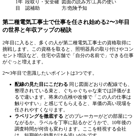
1年
段取り・安全確
図面の読み方/工具の使い
目
認補助
方/危険予知
第二種電気工事士で仕事を任され始める2〜3年目
の世界と年収アップの秘訣
2年目に入ると、多くの人が第二種電気工事士の資格取得に
挑戦します。この資格を取ると、照明器具の取り付けやコン
セント増設など、住宅や店舗で「自分の名前で」できる仕事
がぐっと増えます。
2〜3年目で意識したいポイントは3つです。
配線の見た目にこだわる
同じ図面どおりの配線でも、
整理されている束と、ぐちゃぐちゃな束では評価がま
るで違います。将来の点検や改修で「この人の仕事は
触りやすい」と感じてもらえると、単価の高い現場を
任されやすくなります。
ラベリングを徹底する
どのブレーカーがどの部屋につ
ながるか、ラベルを丁寧に貼るかどうかで、10年後の
調査時間が何倍も変わります。ここを軽視する会社
は、短期的な効率だけを追いがちです。