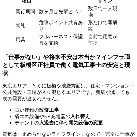
項目
サイン
数日で一人現
同行期間
数ヶ月は先輩とペア
場
危険ポイント共有あ
形だけで即解
朝礼
り
散
フルハーネス・保護
自前で用意が
用具
具を支給
前提
「仕事がない」や将来不安は本当か？インフラ職
として板橋区正社員で働く電気工事士の安定と現
状
東京エリア、とくに板橋や池袋方面は、住宅・マンション・
公共施設・工場が入り混じるエリアです。新築が減っても、
次の需要が途切れません。
古い建物の
改修工事
省エネ設備やEV充電器の
入れ替え
テナントの
入退去に伴う電気設備の変更
電気は「止められないライフライン」なので、完全に仕事が