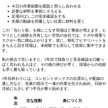
今日の作業範囲を図面と照らし合わせる
必要な材料を事前にそろえる
足場やはしごの安全確認をする
先輩の動線を邪魔しない位置に材料を置く
この「当たり前」を雑にこなす現場ほど事故が増えます。ヒ
ヤリとした経験を共有しない空気の会社では、ケガや感電リ
スクが一気に跳ね上がります。逆に、朝礼でヒヤリハットを
きちんと話す現場は、未経験でも安心して技術に集中できま
す。
私の視点で言いますと、1年目で段取りと安全確認を口酸っ
ぱく言われる人ほど、その後の伸びが早く、現場からの信頼
も早く勝ち取っています。
1年目終わりには、コンセントボックスの位置出しや配線の
通し方など、先輩の指示で一連の作業を任され始め、日給や
月給にも少しずつ手当が乗り始めます。
年
主な役割
身につく力
次