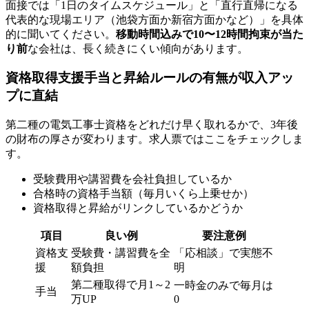
面接では「1日のタイムスケジュール」と「直行直帰になる
代表的な現場エリア（池袋方面か新宿方面かなど）」を具体
的に聞いてください。
移動時間込みで10〜12時間拘束が当た
り前
な会社は、長く続きにくい傾向があります。
資格取得支援手当と昇給ルールの有無が収入アッ
プに直結
第二種の電気工事士資格をどれだけ早く取れるかで、3年後
の財布の厚さが変わります。求人票ではここをチェックしま
す。
受験費用や講習費を会社負担しているか
合格時の資格手当額（毎月いくら上乗せか）
資格取得と昇給がリンクしているかどうか
項目
良い例
要注意例
資格支
受験費・講習費を全
「応相談」で実態不
援
額負担
明
第二種取得で月1～2
一時金のみで毎月は
手当
万UP
0