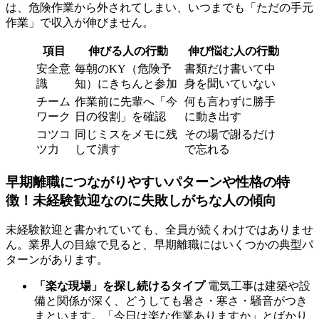
は、危険作業から外されてしまい、いつまでも「ただの手元
作業」で収入が伸びません。
項目
伸びる人の行動
伸び悩む人の行動
安全意
毎朝のKY（危険予
書類だけ書いて中
識
知）にきちんと参加
身を聞いていない
チーム
作業前に先輩へ「今
何も言わずに勝手
ワーク
日の役割」を確認
に動き出す
コツコ
同じミスをメモに残
その場で謝るだけ
ツ力
して潰す
で忘れる
早期離職につながりやすいパターンや性格の特
徴！未経験歓迎なのに失敗しがちな人の傾向
未経験歓迎と書かれていても、全員が続くわけではありませ
ん。業界人の目線で見ると、早期離職にはいくつかの典型パ
ターンがあります。
「楽な現場」を探し続けるタイプ
電気工事は建築や設
備と関係が深く、どうしても暑さ・寒さ・騒音がつき
まといます。「今日は楽な作業ありますか」とばかり