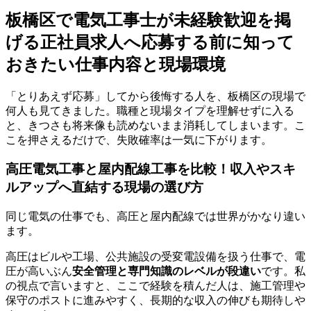
板橋区で電気工事士が未経験歓迎を掲
げる正社員求人へ応募する前に知って
おきたい仕事内容と現場環境
「とりあえず応募」してから後悔する人を、板橋区の現場で
何人も見てきました。職種と現場タイプを理解せずに入る
と、きつさも将来像も読めないまま消耗してしまいます。こ
こを押さえるだけで、失敗確率は一気に下がります。
高圧電気工事と屋内配線工事を比較！収入やスキ
ルアップへ直結する現場の選び方
同じ電気の仕事でも、高圧と屋内配線では世界がかなり違い
ます。
高圧はビルや工場、公共施設の受変電設備を扱う仕事で、電
圧が高いぶん
安全管理と専門知識のレベルが段違い
です。私
の視点で言いますと、ここで経験を積んだ人は、施工管理や
保守のポストに進みやすく、長期的な収入の伸びも期待しや