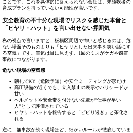
ことです。これを具体的に答えられない会社は、未経験者の
育成プランを持っていない可能性が高いです。
安全教育の不十分な現場でリスクを感じた本音と
「ヒヤリ・ハット」を言い出せない雰囲気
私の視点で言いますと、板橋区周辺で怖いと感じるのは、危
ない場面そのものよりも「ヒヤリとした出来事を笑い話にす
る空気」です。電気は目に見えず、1回のミスがケガや感電
事故につながります。
危ない現場の空気感
朝礼でKY（危険予知）や安全ミーティングが形だけ
高圧設備の近くでも、立入禁止の表示やバリケードが
甘い
ヘルメットや安全帯を付けない先輩が“仕事が早い
人”として評価されている
ヒヤリ・ハットを報告すると「ビビり過ぎ」と茶化さ
れる
逆に、無事故が続く現場ほど、細かいルールが徹底していま