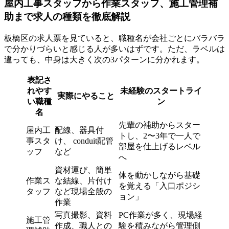
屋内工事スタッフから作業スタッフ、施工管理補
助まで求人の種類を徹底解説
板橋区の求人票を見ていると、職種名が会社ごとにバラバラ
で分かりづらいと感じる人が多いはずです。ただ、ラベルは
違っても、中身は大きく次の3パターンに分かれます。
表記さ
れやす
未経験のスタートライ
実際にやること
い職種
ン
名
先輩の補助からスター
屋内工
配線、器具付
トし、2〜3年で一人で
事スタ
け、 conduit配管
部屋を仕上げるレベル
ッフ
など
へ
資材運び、簡単
体を動かしながら基礎
作業ス
な結線、片付け
を覚える「入口ポジシ
タッフ
など現場全般の
ョン」
作業
写真撮影、資料
PC作業が多く、現場経
施工管
作成、職人との
験を積みながら管理側