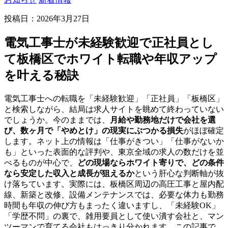
投稿日：
2026年3月27日
電気工事士が未経験歓迎で正社員とし
て板橋区でホワイト転職や年収アップ
を叶える秘訣
電気工事士への転職を「未経験歓迎」「正社員」「板橋区」
と検索しながら、結局は求人サイトを眺めて終わっていない
でしょうか。今のままでは、
月給や勤務地だけで会社を選
び、数ヶ月で「やめとけ」の現実にぶつかる損失
がほぼ確定
します。ネット上の情報は「仕事がきつい」「仕事がないか
も」といった表面的な評判や、東京全域の求人の数だけを並
べるものが中心で、
どの現場ならホワイト寄りで、どの条件
なら安定した収入と成長が狙えるか
という肝心な判断軸が抜
け落ちています。実際には、板橋区周辺の高圧工事と屋内配
線、新築と改修、設備メンテナンスでは、必要な体力も勤務
時間も年収の伸び方もまったく違いますし、「未経験OK」
「学歴不問」の裏で、雑用要員として使い潰す会社と、マン
ツーマンで育てる会社もはっきり分かれます。この記事で