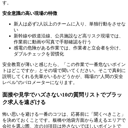
す。
安全意識の高い現場の特徴
新人は必ず2人以上のチームに入り、単独行動をさせな
い
新幹線や鉄道沿線、公共施設など高リスク現場では、
作業前に動画や写真で手順確認を行う
感電の危険がある作業では、作業者と立会者を分け、
ダブルチェックを習慣化
安全教育が薄いと感じたら、「この作業で一番危ないポイン
トはどこですか」とその場で聞いてください。そこで真剣に
説明してくれる先輩がいるかどうかが、職場の“人間の安全
レベル”のバロメーターになります。
面接や見学でハズさない10の質問リストでブラッ
ク求人を遠ざける
怖い思いを避ける一番のコツは、応募前に「聞くべきこと」
を決めておくことです。板橋や池袋方面から通えるエリアで
会社を選ぶ際、次の10項目は外さないでほしいポイントで