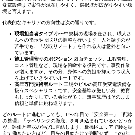
変電設備まで案件が混在しやすく、選択肢が広がりやすい環
境と言えます。
代表的なキャリアの方向性は次の通りです。
現場担当者タイプ
小〜中規模の現場を任され、職人さ
んへの指示や段取りの調整を行います。人と話すのが
苦手でも、「段取りノート」を作れる人は意外と向い
ています。
施工管理寄りのポジション
図面チェック、工程管理、
コスト管理など、現場を俯瞰する役割です。事務作業
が増えますが、その分、身体への負担を抑えつつ収入
を上げていきやすいルートです。
高圧専門技術者ルート
工場やビルの高圧受変電設備を
扱うスペシャリストです。安全基準が厳しい分、教育
もしっかりしている会社が多く、無事故歴はそのまま
信頼と単価に跳ね返ります。
どのルートに進むにしても、1〜3年目で「安全第一」「配線
の整理」「ラベリングの徹底」を叩き込まれているかどうか
が、評価と年収の伸びに直結します。板橋区エリアで腰を据
えて働きたい方ほど、目先の月給だけで判断せず、この3年