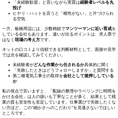
「未経験歓迎」と言いながら実質は
経験者レベルを丸
投げ
ヒヤリ・ハットを言うと「根性がない」と片づけられ
る空気
一方、板橋周辺には、少数精鋭で
マンツーマンに近い育成
を
している会社もあります。違いが出るポイントは、求人票で
はなく
現場の考え方
です。
ネットの口コミより信頼できる判断材料として、面接や見学
では次を確認してみてください。
未経験者が
どんな作業から任されるか
具体的に聞く
「失敗したときはどうフォローしますか」と質問する
第二種電気工事士の取得を
会社として後押ししている
か
私の視点で言いますと、「配線の整理やラベリングに時間を
かける会社」は人の扱いも丁寧なことが多く、結果として残
業の質も安全性も安定しています。仕事選びで失敗したくな
い方ほど、この“細かさへのこだわり”を見逃さないでほしい
ところです。