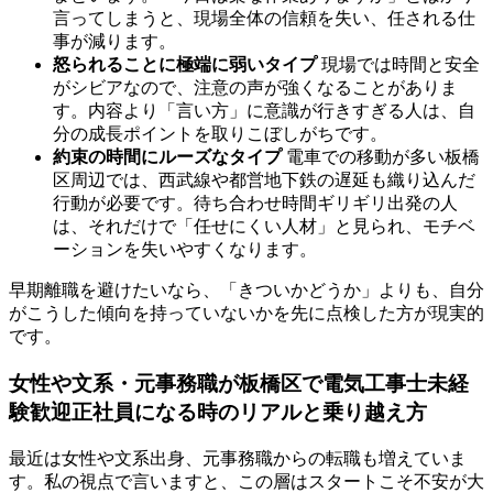
言ってしまうと、現場全体の信頼を失い、任される仕
事が減ります。
怒られることに極端に弱いタイプ
現場では時間と安全
がシビアなので、注意の声が強くなることがありま
す。内容より「言い方」に意識が行きすぎる人は、自
分の成長ポイントを取りこぼしがちです。
約束の時間にルーズなタイプ
電車での移動が多い板橋
区周辺では、西武線や都営地下鉄の遅延も織り込んだ
行動が必要です。待ち合わせ時間ギリギリ出発の人
は、それだけで「任せにくい人材」と見られ、モチベ
ーションを失いやすくなります。
早期離職を避けたいなら、「きついかどうか」よりも、自分
がこうした傾向を持っていないかを先に点検した方が現実的
です。
女性や文系・元事務職が板橋区で電気工事士未経
験歓迎正社員になる時のリアルと乗り越え方
最近は女性や文系出身、元事務職からの転職も増えていま
す。私の視点で言いますと、この層はスタートこそ不安が大