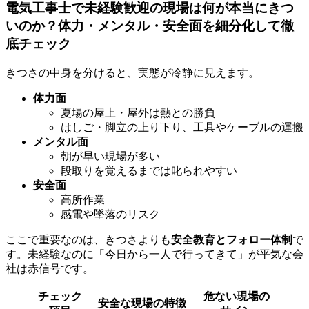
電気工事士で未経験歓迎の現場は何が本当にきつ
いのか？体力・メンタル・安全面を細分化して徹
底チェック
きつさの中身を分けると、実態が冷静に見えます。
体力面
夏場の屋上・屋外は熱との勝負
はしご・脚立の上り下り、工具やケーブルの運搬
メンタル面
朝が早い現場が多い
段取りを覚えるまでは叱られやすい
安全面
高所作業
感電や墜落のリスク
ここで重要なのは、きつさよりも
安全教育とフォロー体制
で
す。未経験なのに「今日から一人で行ってきて」が平気な会
社は赤信号です。
チェック
危ない現場の
安全な現場の特徴