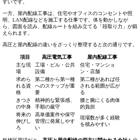
すいです。
一方、屋内配線工事は、住宅やオフィスのコンセントや照
明、LAN配線などを施工する仕事です。体を動かしなが
ら、図面を読み、配線ルートを組み立てる「段取り力」が鍛
えられます。
高圧と屋内配線の違いをざっくり整理すると次の通りです。
項目
高圧電気工事
屋内配線工事
主な現
工場・ビル・公共
住宅・マンショ
場
設備
ン・店舗
求めら
第二種から第一種
第二種があれば任
れる資
へのステップが重
される範囲が広が
格
要
る
きつさ
精神的な緊張感、
腰と腕にくる肉体
の中身
手順の厳守
的負担
将来の
高単価案件や保守
現場数が多く経験
伸びし
管理に発展しやす
を積みやすい
ろ
い