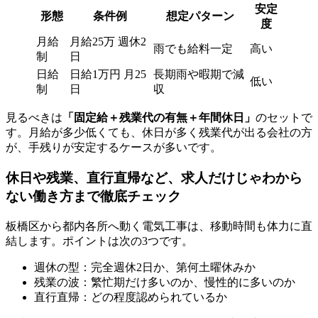
安定
形態
条件例
想定パターン
度
月給
月給25万 週休2
雨でも給料一定
高い
制
日
日給
日給1万円 月25
長期雨や暇期で減
低い
制
日
収
見るべきは
「固定給＋残業代の有無＋年間休日」
のセットで
す。月給が多少低くても、休日が多く残業代が出る会社の方
が、手残りが安定するケースが多いです。
休日や残業、直行直帰など、求人だけじゃわから
ない働き方まで徹底チェック
板橋区から都内各所へ動く電気工事は、移動時間も体力に直
結します。ポイントは次の3つです。
週休の型：完全週休2日か、第何土曜休みか
残業の波：繁忙期だけ多いのか、慢性的に多いのか
直行直帰：どの程度認められているか