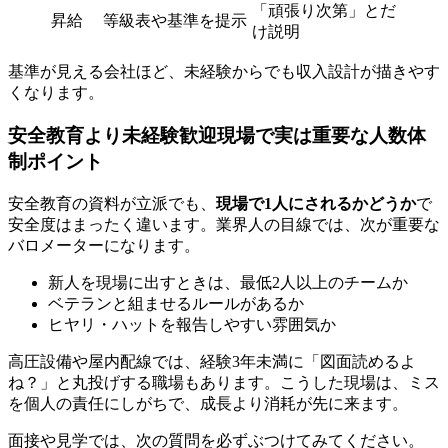
「頑張り次第」とだ
昇給
等級表や基準を提示
け説明
基準が見える会社ほど、未経験からでも収入設計が描きやす
くなります。
安全教育より未経験歓迎現場で実は重要な人数体
制ポイント
安全教育の資料が立派でも、
現場で1人にされるかどうか
で
安全度はまったく違います。業界人の目線では、次が重要な
バロメーターになります。
新人を現場に出すときは、最低2人以上のチームか
ベテランと組ませるルールがあるか
ヒヤリ・ハットを報告しやすい雰囲気か
高圧設備や屋内配線では、経験3年未満に「図面読めるよ
ね？」と丸投げする職場もあります。こうした現場は、ミス
を個人の責任にしがちで、成長より消耗が先に来ます。
面接や見学では、次の質問を必ずぶつけてみてください。