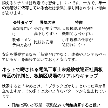
消えるシナリオは現場では想像しにくいです。一方で、
単一
の元請けに依存している会社
は景気に振り回されやすい傾向
があります。
会社タイプ
景気の波
特徴
新築専門だ
受注が年度で乱
大規模現場だが待
け
高下しやすい
機期間も出やすい
改修・メン
小中規模の仕事が
比較的安定
テ両方あり
途切れにくい
安定を重視するなら「新築だけでなく、改修やメンテもやっ
ているか」を面接で聞いておくと安心です。
ネットで噂される電気工事士未経験歓迎正社員板
橋区の評判と、板橋区現場のリアルなギャップ
検索すると「やめとけ」「ブラックばかり」といった声が目
立ちますが、その多くは次のようなパターンから生まれてい
ます。
日給は高いが残業・夜勤込みで
時給換算すると低い