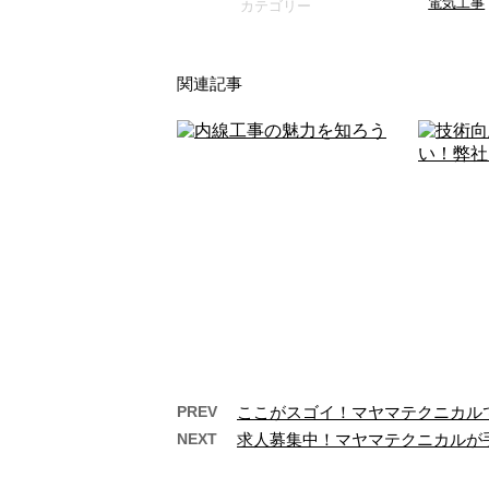
電気工事
カテゴリー
関連記事
PREV
ここがスゴイ！マヤマテクニカル
NEXT
求人募集中！マヤマテクニカルが
内線工事の魅力を知ろう
技術向
い
内線工事の魅力を知ろう こんに