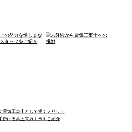
で電気工事士として働くメリット
手掛ける高圧電気工事をご紹介
上の努力を惜しまな
未経験から電気工事士への
！弊社スタッフ…
挑戦