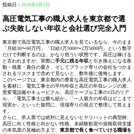
投稿日：
2026年4月1日
高圧電気工事の職人求人を東京都で選
ぶ失敗しない年収と会社選び完全入門
東京都で高圧電気工事の職人求人を見ているなら、今のまま
「月給30〜60万円」「日給1万5000〜2万5000円」という数字
だけで判断するのは、かなり危うい状態です。高圧は稼げる
と言われますが、実際に
手元に残る年収
と引き換えになる夜
勤・残業・責任の重さ、そしてブラック寄りの会社をつかま
されるリスクまで含めて見ないと、数年後に後悔します。
このページでは、東京都内の豊富な高圧電気工事の職人求人
を素材に、電気工事士の平均年収と高圧の年収レンジの差、
受変電設備やキュービクル、高圧ケーブル工事の1日のリア
ル、「電気工事士は勝ち組か」「一人親方の年収はどこまで
現実か」といった疑問に、現場寄りの視点で整理して答えま
す。
さらに、求人票では絶対に見えないヒヤリハットの典型例、
高圧に向く性格と向かない性格、未経験歓迎や資格取得支援
の本気度の見極め方まで、
東京都で長く食べていける職場を