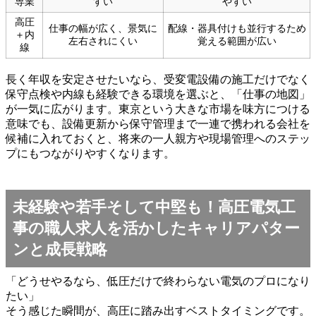
専業
すい
やすい
高圧
仕事の幅が広く、景気に
配線・器具付けも並行するため
＋内
左右されにくい
覚える範囲が広い
線
長く年収を安定させたいなら、受変電設備の施工だけでなく
保守点検や内線も経験できる環境を選ぶと、「仕事の地図」
が一気に広がります。東京という大きな市場を味方につける
意味でも、設備更新から保守管理まで一連で携われる会社を
候補に入れておくと、将来の一人親方や現場管理へのステッ
プにもつながりやすくなります。
未経験や若手そして中堅も！高圧電気工
事の職人求人を活かしたキャリアパター
ンと成長戦略
「どうせやるなら、低圧だけで終わらない電気のプロになり
たい」
そう感じた瞬間が、高圧に踏み出すベストタイミングです。