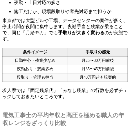
夜勤・土日対応の多さ
施工だけか、現場段取りや客先対応まで担うか
東京都では大型ビルや工場、データセンターの案件が多く、
停止時間が夜間に集中します。夜勤手当と残業が乗ること
で、同じ「月給35万」でも
手取りが大きく変わる
のが実態で
す。
条件イメージ
手取りの感覚
日勤中心・残業少なめ
月25〜30万円前後
夜勤あり・残業多め
月35〜45万円前後
段取り・管理も担当
月40万円超も現実的
求人票では「固定残業代」「みなし残業」の行数を必ずチェ
ックしておきたいところです。
電気工事士の平均年収と高圧を極める職人の年
収レンジをざっくり比較