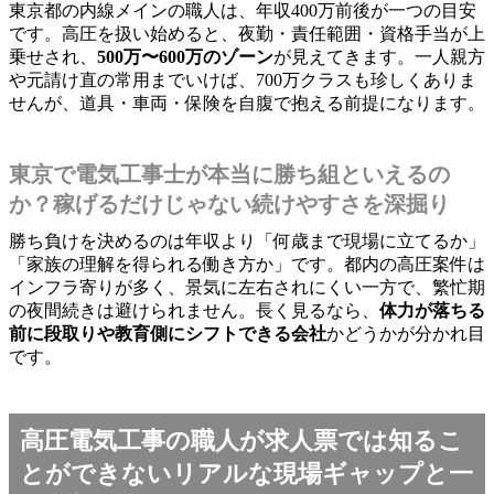
東京都の内線メインの職人は、年収400万前後が一つの目安
です。高圧を扱い始めると、夜勤・責任範囲・資格手当が上
乗せされ、
500万〜600万のゾーン
が見えてきます。一人親方
や元請け直の常用までいけば、700万クラスも珍しくありま
せんが、道具・車両・保険を自腹で抱える前提になります。
東京で電気工事士が本当に勝ち組といえるの
か？稼げるだけじゃない続けやすさを深掘り
勝ち負けを決めるのは年収より「何歳まで現場に立てるか」
「家族の理解を得られる働き方か」です。都内の高圧案件は
インフラ寄りが多く、景気に左右されにくい一方で、繁忙期
の夜間続きは避けられません。長く見るなら、
体力が落ちる
前に段取りや教育側にシフトできる会社
かどうかが分かれ目
です。
高圧電気工事の職人が求人票では知るこ
とができないリアルな現場ギャップと一