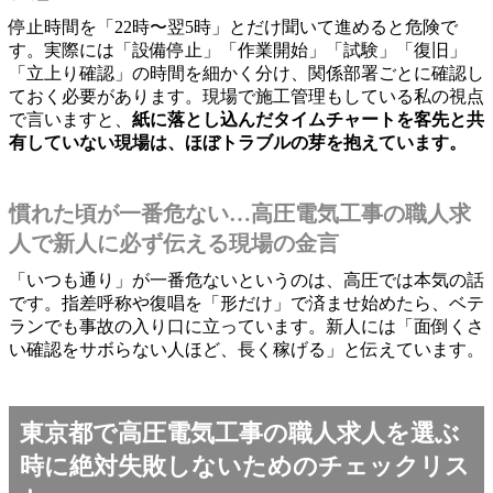
停止時間を「22時〜翌5時」とだけ聞いて進めると危険で
す。実際には「設備停止」「作業開始」「試験」「復旧」
「立上り確認」の時間を細かく分け、関係部署ごとに確認し
ておく必要があります。現場で施工管理もしている私の視点
で言いますと、
紙に落とし込んだタイムチャートを客先と共
有していない現場は、ほぼトラブルの芽を抱えています。
慣れた頃が一番危ない…高圧電気工事の職人求
人で新人に必ず伝える現場の金言
「いつも通り」が一番危ないというのは、高圧では本気の話
です。指差呼称や復唱を「形だけ」で済ませ始めたら、ベテ
ランでも事故の入り口に立っています。新人には「面倒くさ
い確認をサボらない人ほど、長く稼げる」と伝えています。
東京都で高圧電気工事の職人求人を選ぶ
時に絶対失敗しないためのチェックリス