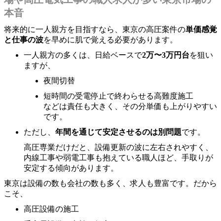
本音
将来的に一人親方を目指すなら、東京の高圧案件の
単価感覚
と仕事の波
を早めに肌で覚える必要があります。
一人親方の多くは、日給ベースで
2万〜3万円台
を狙い
ますが、
夜間切替
短時間の受電停止で終わらせる高難度施工
などは責任も大きく、その分単価も上がりやすい
です。
ただし、
年間を通じて安定させるのは別問題
です。
高圧専業だけだと、設備更新の波に左右されやすく、
内線工事や弱電工事も抱えている職人ほど、手取りが
安定する傾向があります。
東京は設備の数も会社の数も多く、求人も豊富です。だから
こそ、
高圧設備の施工