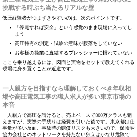
挑戦する時ぶち当たるリアルな壁
低圧経験者がつまずきやすいのは、次のポイントです。
「停電すれば安全」という感覚のまま現場に入ってし
まう
高圧特有の測定・試験の意味が腹落ちしていない
お客様の操業に直結するプレッシャーに慣れていない
ここを乗り越えるには、図面と実物をセットで教えてくれる
現場に身を置くことが近道です。
一人親方を目指すなら理解しておくべき年収相
場や高圧電気工事の職人求人が多い東京市場の
本音
一人親方で高圧を請けると、売上ベースで800万クラスも狙
えますが、実際の手残りは経費を引いた後です。東京都は仕
事量が多い反面、事故時の賠償リスクも大きいので、保険や
協力会社とのネットワークを持たない独立はかなり危険で