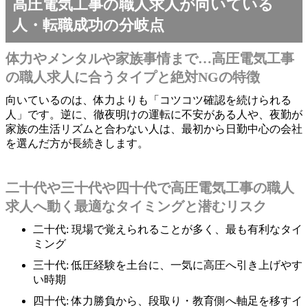
高圧電気工事の職人求人が向いている
人・転職成功の分岐点
体力やメンタルや家族事情まで…高圧電気工事
の職人求人に合うタイプと絶対NGの特徴
向いているのは、体力よりも「コツコツ確認を続けられる
人」です。逆に、徹夜明けの運転に不安がある人や、夜勤が
家族の生活リズムと合わない人は、最初から日勤中心の会社
を選んだ方が長続きします。
二十代や三十代や四十代で高圧電気工事の職人
求人へ動く最適なタイミングと潜むリスク
二十代: 現場で覚えられることが多く、最も有利なタイ
ミング
三十代: 低圧経験を土台に、一気に高圧へ引き上げやす
い時期
四十代: 体力勝負から、段取り・教育側へ軸足を移すイ