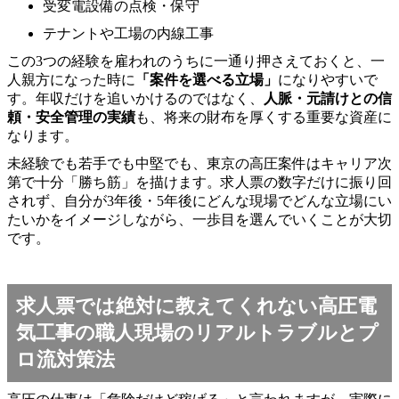
受変電設備の点検・保守
テナントや工場の内線工事
この3つの経験を雇われのうちに一通り押さえておくと、一
人親方になった時に
「案件を選べる立場」
になりやすいで
す。年収だけを追いかけるのではなく、
人脈・元請けとの信
頼・安全管理の実績
も、将来の財布を厚くする重要な資産に
なります。
未経験でも若手でも中堅でも、東京の高圧案件はキャリア次
第で十分「勝ち筋」を描けます。求人票の数字だけに振り回
されず、自分が3年後・5年後にどんな現場でどんな立場にい
たいかをイメージしながら、一歩目を選んでいくことが大切
です。
求人票では絶対に教えてくれない高圧電
気工事の職人現場のリアルトラブルとプ
ロ流対策法