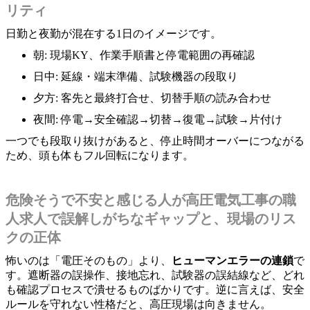
リティ
日勤と夜勤が混在する1日のイメージです。
朝: 現場KY、作業手順書と停電範囲の再確認
日中: 延線・端末準備、試験機器の段取り
夕方: 客先と最終打合せ、切替手順の読み合わせ
夜間: 停電→安全確認→切替→復電→試験→片付け
一つでも段取り抜けがあると、停止時間オーバーにつながる
ため、頭も体もフル回転になります。
危険そうで不安と感じる人が高圧電気工事の職
人求人で誤解しがちなギャップと、現場のリス
クの正体
怖いのは「電圧そのもの」より、
ヒューマンエラーの連鎖
で
す。遮断器の誤操作、接地忘れ、試験器の誤結線など、どれ
も確認プロセスで潰せるものばかりです。逆に言えば、安全
ルールを守れない性格だと、高圧現場は向きません。