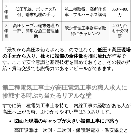
2
低圧配線、ボックス取
第二種取得、高所作業
350〜400
年
付、端末処理の手元
車・フルハーネス講習
万
目
3
高圧ケーブル端末処理の
400万台
認定電気工事従事者取
年
一部、簡単な施工管理補
も十分視
得にチャレンジ
目
助
野
「最初から高圧を触らされる」のではなく、
低圧＋高圧現場
の手元から入り、徐々に設備の全体像を掴む流れ
が堅実で
す。ここで安全意識と基礎技術を固めておくと、その後の昇
給・賞与交渉でも説得力のあるアピールができます。
第二種電気工事士が高圧電気工事の職人求人に
挑戦する時ぶち当たるリアルな壁
すでに第二種電気工事士を持ち、内線工事の経験がある人が
高圧へ上がる時、ぶつかりやすい壁は3つあります。
図面と現場のギャップが大きい設備工事に戸惑う
高圧設備は一次側・二次側・保護継電器・保安協会と