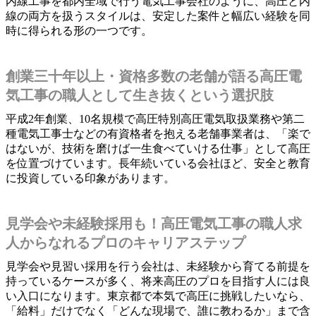
内線工事を都内全域で行う電気工事会社のように、高圧と内
線の両方を扱うスタイルは、安定した案件と幅広い経験を同
時に得られる形の一つです。
創業三十年以上・資格多数の老舗が語る高圧電
気工事の職人として生き抜くという選択肢
平成2年創業、10名規模で高圧特別高圧電気取扱業務や第二
種電気工事士などの有資格者を抱える老舗事業者は、「楽で
はないが、技術を磨けば一生食べていける仕事」として高圧
を位置づけています。長年続いている会社ほど、安全と教育
に投資している印象があります。
見学会や未経験採用も！高圧電気工事の職人求
人からなれるプロのキャリアステップ
見学会や見習い採用を行う会社は、未経験から育てる前提を
持っているケースが多く、将来高圧のプロを目指す人には良
い入口になります。東京都で本気で高圧に挑戦したいなら、
「給料」だけでなく「どんな現場で、誰に教わるか」まで含