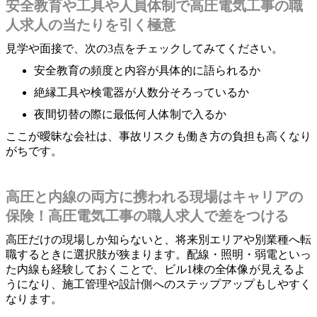
安全教育や工具や人員体制で高圧電気工事の職
人求人の当たりを引く極意
見学や面接で、次の3点をチェックしてみてください。
安全教育の頻度と内容が具体的に語られるか
絶縁工具や検電器が人数分そろっているか
夜間切替の際に最低何人体制で入るか
ここが曖昧な会社は、事故リスクも働き方の負担も高くなり
がちです。
高圧と内線の両方に携われる現場はキャリアの
保険！高圧電気工事の職人求人で差をつける
高圧だけの現場しか知らないと、将来別エリアや別業種へ転
職するときに選択肢が狭まります。配線・照明・弱電といっ
た内線も経験しておくことで、ビル1棟の全体像が見えるよ
うになり、施工管理や設計側へのステップアップもしやすく
なります。