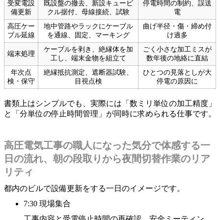
受変電設
既設盤の撤去、新設キュービ
停電時間の制約、誤送
備更新
クル据付、母線接続、試験
電
高圧ケー
地中管路やラックにケーブル
曲げ半径・傷・締め付
ブル延線
を通線、固定、マーキング
け過多
ケーブルを剥き、絶縁体を加
ごく小さな加工ミスが
端末処理
工し、端末金物を組立て
数年後の地絡に直結
年次点
絶縁抵抗測定、遮断器試験、
ひとつの見落としが大
検・保守
目視点検
停電の原因に
書類上はシンプルでも、実際には「数ミリ単位の加工精度」
と「分単位の停止時間管理」が同時に求められる仕事です。
高圧電気工事の職人になった気分で体感する一
日の流れ、朝の段取りから夜間切替作業のリア
リティ
都内のビルで設備更新をする一日のイメージです。
7:30 現場集合
工事内容と受電停止時間の再確認、安全ミーティン