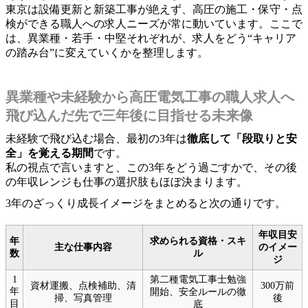
東京は設備更新と新築工事が絶えず、高圧の施工・保守・点
検ができる職人への求人ニーズが常に動いています。ここで
は、異業種・若手・中堅それぞれが、求人をどう“キャリア
の踏み台”に変えていくかを整理します。
異業種や未経験から高圧電気工事の職人求人へ
飛び込んだ先で三年後に目指せる未来像
未経験で飛び込む場合、最初の3年は
徹底して「段取りと安
全」を覚える期間
です。
私の視点で言いますと、この3年をどう過ごすかで、その後
の年収レンジも仕事の選択肢もほぼ決まります。
3年のざっくり成長イメージをまとめると次の通りです。
年収目安
年
求められる資格・スキ
主な仕事内容
のイメー
数
ル
ジ
1
第二種電気工事士勉強
資材運搬、点検補助、清
300万前
年
開始、安全ルールの徹
掃、写真管理
後
目
底