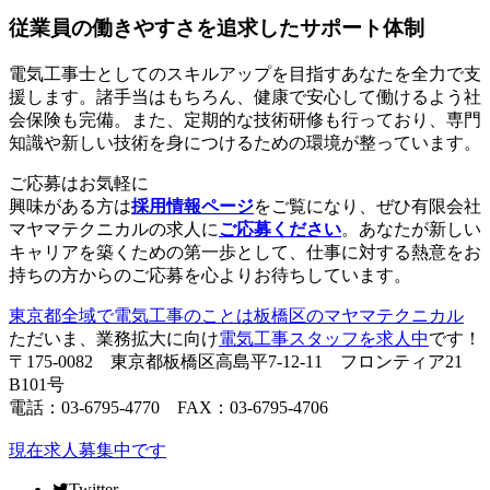
従業員の働きやすさを追求したサポート体制
電気工事士としてのスキルアップを目指すあなたを全力で支
援します。諸手当はもちろん、健康で安心して働けるよう社
会保険も完備。また、定期的な技術研修も行っており、専門
知識や新しい技術を身につけるための環境が整っています。
ご応募はお気軽に
興味がある方は
採用情報ページ
をご覧になり、ぜひ有限会社
マヤマテクニカルの求人に
ご応募ください
。あなたが新しい
キャリアを築くための第一歩として、仕事に対する熱意をお
持ちの方からのご応募を心よりお待ちしています。
東京都全域で電気工事のことは板橋区のマヤマテクニカル
ただいま、業務拡大に向け
電気工事スタッフを求人中
です！
〒175-0082 東京都板橋区高島平7-12-11 フロンティア21
B101号
電話：03-6795-4770 FAX：03-6795-4706
現在求人募集中です
Twitter